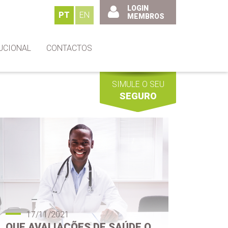
LOGIN
PT
EN
MEMBROS
UCIONAL
CONTACTOS
SIMULE O SEU
SEGURO
17/11/2021
1
QUE AVALIAÇÕES DE SAÚDE O
A PR