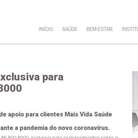
INÍCIO
SAÚDE
BEM-ESTAR
INSTIT
exclusiva para
 8000
 de apoio para clientes Mais Vida Saúde
rante a pandemia do novo coronavírus.
17/11/2021
A DIABETES
ha 86 800 8000, exclusivo para esclarecimentos sobre o