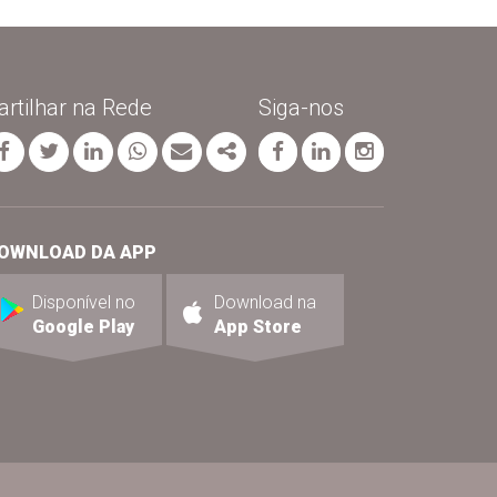
artilhar na Rede
Siga-nos
Facebook
Twitter
Linkedin
whatsapp
Email
Share
página facebook
página linkedin
página inst
OWNLOAD DA APP
Disponível no
Download na
Google Play
App Store