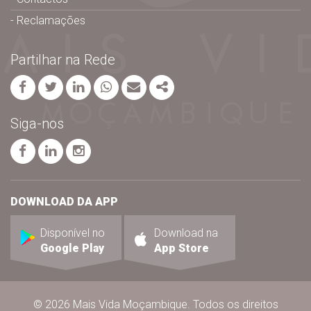
Reclamações
Partilhar na Rede
Facebook
Twitter
Linkedin
whatsapp
Email
Share
Siga-nos
página facebook
página linkedin
página instagram
DOWNLOAD DA APP
Disponível no
Download na
Google Play
App Store
© 2026 Mais Vida Moçambique. Todos os direitos