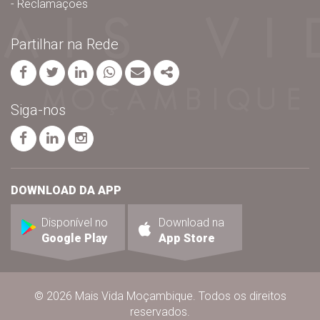
Reclamações
Partilhar na Rede
Facebook
Twitter
Linkedin
whatsapp
Email
Share
Siga-nos
página facebook
página linkedin
página instagram
DOWNLOAD DA APP
Disponível no
Download na
Google Play
App Store
© 2026 Mais Vida Moçambique. Todos os direitos
reservados.