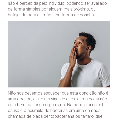
não é percebida pelo individuo, podendo ser avaliado
de forma simples por alguém mais próximo, ou
bafejando para as mãos em forma de concha.
Não nos devemos esquecer que esta condição não é
uma doença, e sim um sinal de que alguma coisa não
esta bem no nosso organismo. Na boca a principal
causa é o acúmulo de bactérias em uma camada
chamada de placa dentobacteriana ou tártaro, que